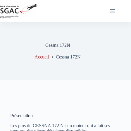
Passer
au
contenu
Cessna 172N
Accueil
Cessna 172N
Présentation
Les plus du CESSNA 172 N : un moteur qui a fait ses
preuves, des pièces détachées disponibles…