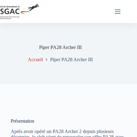
Passer
au
contenu
Piper PA28 Archer III
Accueil
Piper PA28 Archer III
Présentation
Après avoir opéré un PA28 Archer 2 depuis plusieurs
décennies, le club vient de renouveler son offre PA28 avec