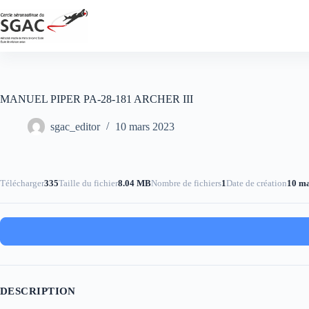
Passer
au
contenu
MANUEL PIPER PA-28-181 ARCHER III
sgac_editor
10 mars 2023
Télécharger
335
Taille du fichier
8.04 MB
Nombre de fichiers
1
Date de création
10 m
DESCRIPTION